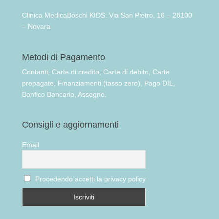
Clinica MedicaBoschi KIDS: Via San Pietro, 16 – 28100
– Novara
Metodi di Pagamento
Contanti, Carte di credito, Carte di debito, Carte
prepagate, Finanziamenti (tasso zero), Pago DIL,
Bonfico Bancario, Assegno.
Consigli e aggiornamenti
Email
Procedendo accetti la privacy policy