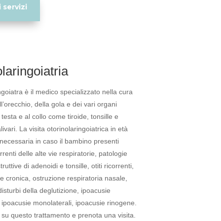
 servizi
laringoiatria
ngoiatra è il medico specializzato nella cura
l’orecchio, della gola e dei vari organi
a testa e al collo come tiroide, tonsille e
ivari. La visita otorinolaringoiatrica in età
 necessaria in caso il bambino presenti
orrenti delle alte vie respiratorie, patologie
truttive di adenoidi e tonsille, otiti ricorrenti,
le cronica, ostruzione respiratoria nasale,
 disturbi della deglutizione, ipoacusie
 ipoacusie monolaterali, ipoacusie rinogene.
ù su questo trattamento e prenota una visita.