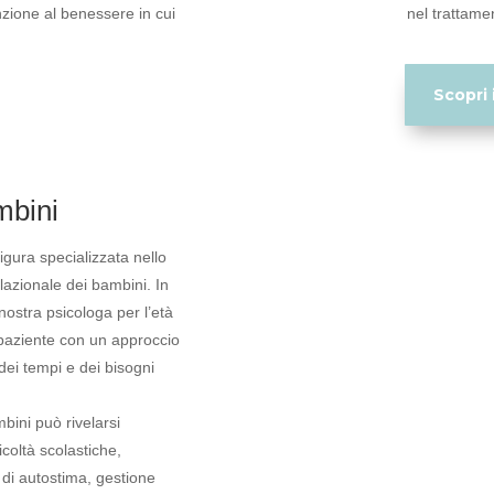
zione al benessere in cui
nel trattamen
Scopri i
mbini
igura specializzata nello
lazionale dei bambini. In
nostra psicologa per l’età
 paziente con un approccio
dei tempi e dei bisogni
mbini può rivelarsi
icoltà scolastiche,
 di autostima, gestione