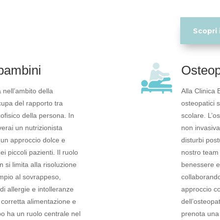
Scopri i
 bambini
Osteop
a nell’ambito della
Alla Clinica
cupa del rapporto tra
osteopatici s
fisico della persona. In
scolare. L’os
erai un nutrizionista
non invasiva
e un approccio dolce e
disturbi postu
i piccoli pazienti. Il ruolo
nostro team d
 si limita alla risoluzione
benessere e 
mpio al sovrappeso,
collaborando
di allergie e intolleranze
approccio co
 corretta alimentazione e
dell’osteopa
bo ha un ruolo centrale nel
prenota una 