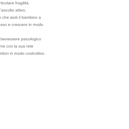
icolare fragilità.
l’ascolto attivo,
 che aiuti il bambino a
esso e crescere in modo
il benessere psicologico
ame con la sua rete
nitori in modo costruttivo