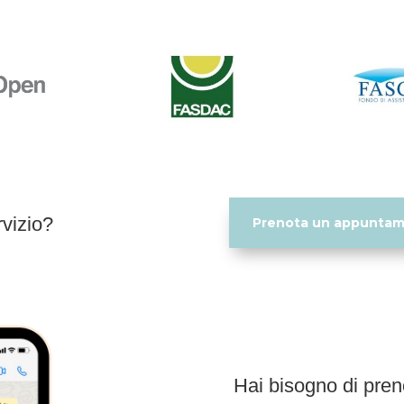
rvizio?
Prenota un appunta
Hai bisogno di pre