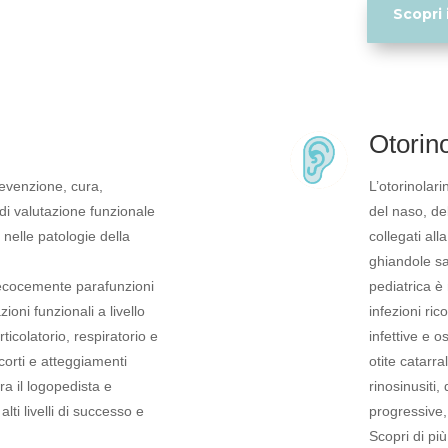
Scopri i
Otorino
revenzione, cura,
L’otorinolari
 di valutazione funzionale
del naso, del
e nelle patologie della
collegati all
ghiandole sal
recocemente parafunzioni
pediatrica è
ioni funzionali a livello
infezioni ric
rticolatorio, respiratorio e
infettive e os
 corti e atteggiamenti
otite catarra
tra il logopedista e
rinosinusiti,
alti livelli di successo e
progressive,
Scopri di pi