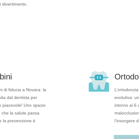
i divertimento.
bini
Ortodo
i di fiducia a Novara: la
L’ortodonzia
ita dal dentista per
evolutiva: un
e piacevole! Uno spazio
intorno ai 6
 che la salute passa
malocclusion
ve la prevenzione è
l’insorgere d