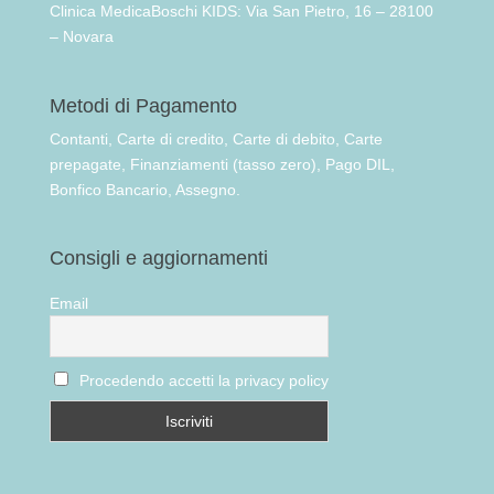
Clinica MedicaBoschi KIDS: Via San Pietro, 16 – 28100
– Novara
Metodi di Pagamento
Contanti, Carte di credito, Carte di debito, Carte
prepagate, Finanziamenti (tasso zero), Pago DIL,
Bonfico Bancario, Assegno.
Consigli e aggiornamenti
Email
Procedendo accetti la privacy policy