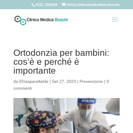
0321 392648
info@clinicamedicaboschi.com
Ortodonzia per bambini:
cos’è e perché è
importante
da
EGasparellaIde
|
Set 27, 2023
|
Prevenzione
|
0
commenti