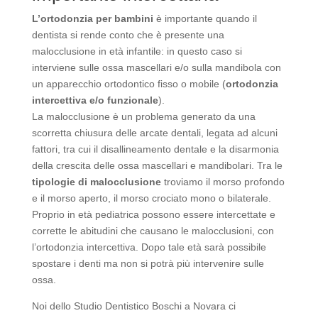
L’ortodonzia per bambini
è importante quando il
dentista si rende conto che è presente una
malocclusione in età infantile: in questo caso si
interviene sulle ossa mascellari e/o sulla mandibola con
un apparecchio ortodontico fisso o mobile (
ortodonzia
intercettiva e/o funzionale
).
La malocclusione è un problema generato da una
scorretta chiusura delle arcate dentali, legata ad alcuni
fattori, tra cui il disallineamento dentale e la disarmonia
della crescita delle ossa mascellari e mandibolari. Tra le
tipologie di malocclusione
troviamo il morso profondo
e il morso aperto, il morso crociato mono o bilaterale.
Proprio in età pediatrica possono essere intercettate e
corrette le abitudini che causano le malocclusioni, con
l’ortodonzia intercettiva. Dopo tale età sarà possibile
spostare i denti ma non si potrà più intervenire sulle
ossa.
Noi dello Studio Dentistico Boschi a Novara ci