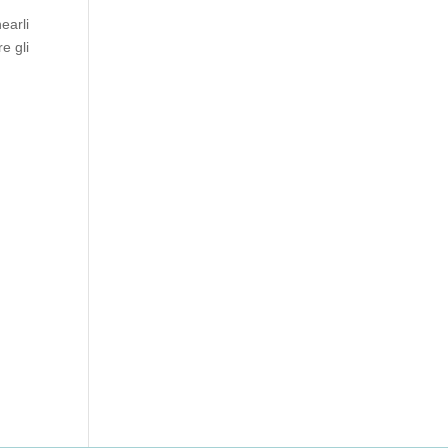
nearli
e gli