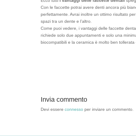
Ecco tutti
i vantaggi delle faccette dentali
spieg
Con le faccette potrai avere denti ancora più bianc
perfettamente. Avrai inoltre un ottimo risultato per
spazi tra un dente e l’altro.
Come puoi vedere, i vantaggi delle faccette denta
richiede solo due appuntamenti e solo una minima
biocompatibili e la ceramica è molto ben tollerata
Invia commento
Devi essere
connesso
per inviare un commento.