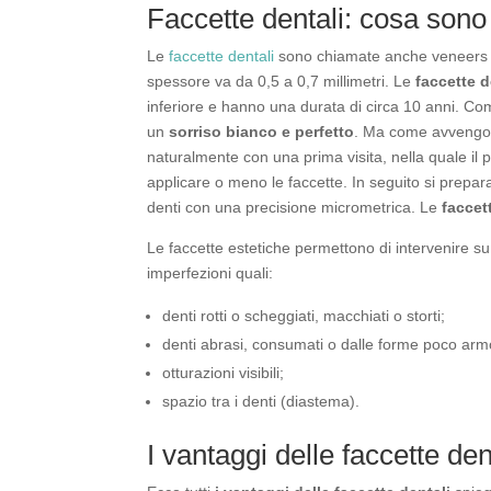
Faccette dentali: cosa sono
Le
faccette dentali
sono chiamate anche veneers e s
spessore va da 0,5 a 0,7 millimetri. Le
faccette d
inferiore e hanno una durata di circa 10 anni. Come
un
sorriso bianco e perfetto
. Ma come avvengono
naturalmente con una prima visita, nella quale il pa
applicare o meno le faccette. In seguito si prepara
denti con una precisione micrometrica. Le
faccet
Le faccette estetiche permettono di intervenire s
imperfezioni quali:
denti rotti o scheggiati, macchiati o storti;
denti abrasi, consumati o dalle forme poco arm
otturazioni visibili;
spazio tra i denti (diastema).
I vantaggi delle faccette den