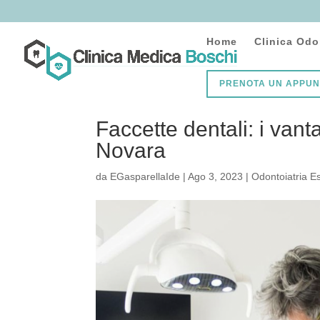
Home
Clinica Odo
PRENOTA UN APPU
Faccette dentali: i vant
Novara
da
EGasparellaIde
|
Ago 3, 2023
|
Odontoiatria Es