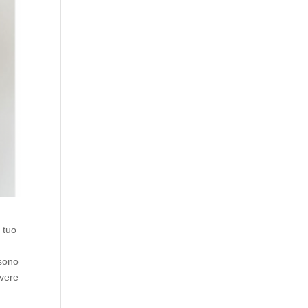
 tuo
 sono
avere