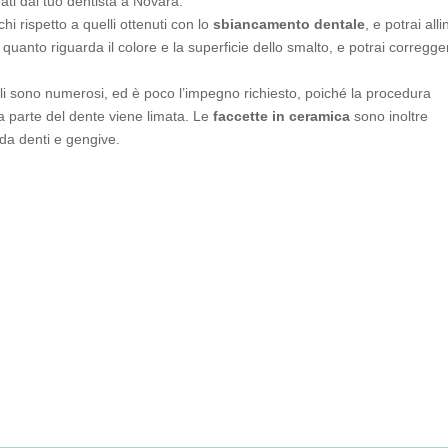
ati dal tuo dentista a Novara.
hi rispetto a quelli ottenuti con lo
sbiancamento dentale
, e potrai alli
 quanto riguarda il colore e la superficie dello smalto, e potrai corregger
li sono numerosi, ed è poco l’impegno richiesto, poiché la procedura
 parte del dente viene limata. Le
faccette in ceramica
sono inoltre
 da denti e gengive.