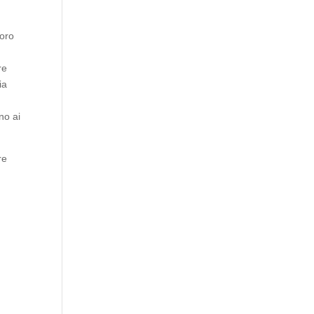
loro
re
ia
no ai
re