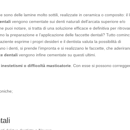
ono delle lamine molto sottili, realizzate in ceramica o composito: il 
entali
vengono cementate sui denti naturali dell’arcata superiore e/o
 puoi notare, si tratta di una soluzione efficace e definitiva per ritrova
 la preparazione e l’applicazione delle faccette dentali? Tutto cominc
ziente esprime i propri desideri e il dentista valuta la possibilità di
no i denti, si prende l’impronta e si realizzano le faccette, che aderiran
te dentali
vengono infine cementate su questi ultimi.
u
inestetismi o difficoltà masticatorie
. Con esse si possono corregge
oniche;
tali