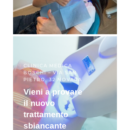
CLINICA MEDICA
BOSCHI – VIA SAN
PIETRO, 32 NOVARA
Vieni a provare
il nuovo
trattamento
sbiancante