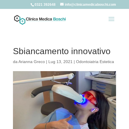
0321 392648
info@clinicamedicaboschi.com
Sbiancamento innovativo
da
Arianna Greco
|
Lug 13, 2021
|
Odontoiatria Estetica